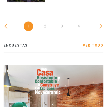
1
2
3
4
ENCUESTAS
VER TODO