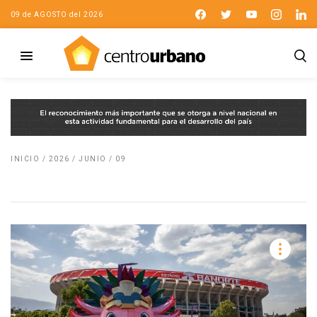
09 de AGOSTO del 2026
INICIO
/
2026
/
JUNIO
/
09