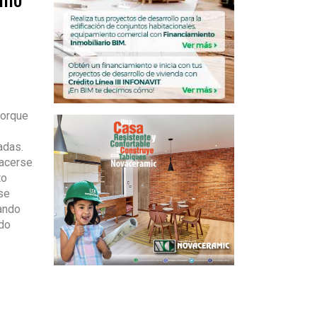
porque
adas.
hacerse
to
se
nando
ndo