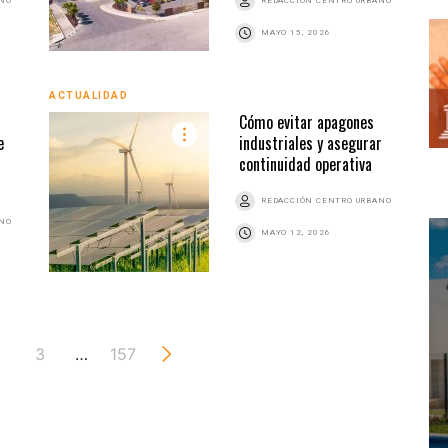
ANO
REDACCIÓN CENTRO URBANO
MAYO 15, 2026
ACTUALIDAD
Cómo evitar apagones
e
industriales y asegurar
continuidad operativa
REDACCIÓN CENTRO URBANO
ANO
MAYO 12, 2026
3
…
157