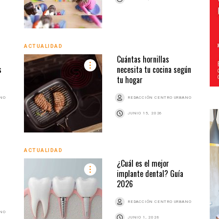
ACTUALIDAD
Cuántas hornillas
s
necesita tu cocina según
tu hogar
ANO
REDACCIÓN CENTRO URBANO
JUNIO 15, 2026
ACTUALIDAD
¿Cuál es el mejor
implante dental? Guía
2026
REDACCIÓN CENTRO URBANO
ANO
JUNIO 1, 2026