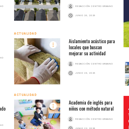
ANO
REDACCIÓN CENTRO URBANO
JUNIO 26, 2026
ACTUALIDAD
Aislamiento acústico para
locales que buscan
mejorar su actividad
ANO
REDACCIÓN CENTRO URBANO
JUNIO 23, 2026
ACTUALIDAD
Academia de inglés para
ado
niños con método natural
REDACCIÓN CENTRO URBANO
ANO
JUNIO 22, 2026