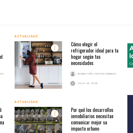
ACTUALIDAD
Cómo elegir el
refrigerador ideal para tu
el
hogar según tus
necesidades
ANO
REDACCIÓN CENTRO URBANO
JULIO 20, 2026
ACTUALIDAD
é
Por qué los desarrollos
na
inmobiliarios necesitan
una
comunicar mejor su
impacto urbano