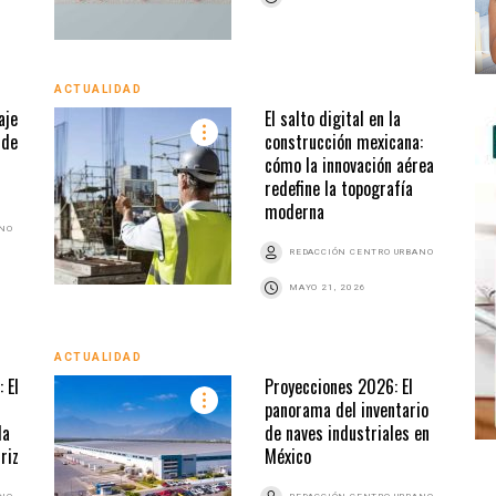
ACTUALIDAD
aje
El salto digital en la
 de
construcción mexicana:
cómo la innovación aérea
redefine la topografía
moderna
ANO
REDACCIÓN CENTRO URBANO
MAYO 21, 2026
ACTUALIDAD
 El
Proyecciones 2026: El
panorama del inventario
da
de naves industriales en
riz
México