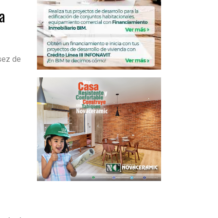
a
sez de