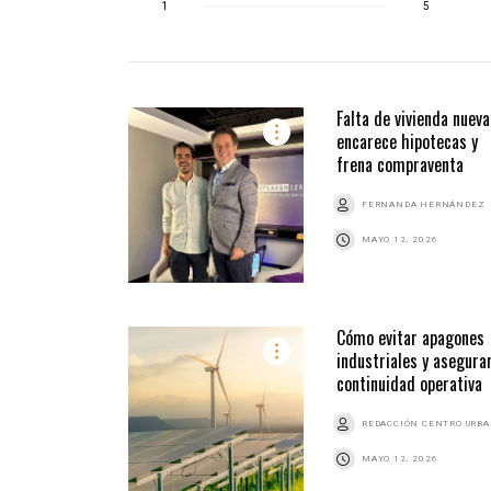
1
5
Falta de vivienda nueva
encarece hipotecas y
frena compraventa
FERNANDA HERNÁNDEZ
MAYO 12, 2026
Cómo evitar apagones
industriales y asegura
continuidad operativa
REDACCIÓN CENTRO URB
MAYO 12, 2026