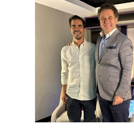
anazo en
deicomiso de
ico; hoy, 15
n valor