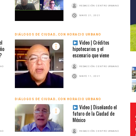
REDACCIÓN CENTRO URBANO
MAYO 21, 2021
DIÁLOGOS DE CIUDAD…CON HORACIO URBANO
el
Video | Créditos
año
hipotecarios y el
?
escenario que viene
ANO
REDACCIÓN CENTRO URBANO
MAYO 11, 2021
DIÁLOGOS DE CIUDAD…CON HORACIO URBANO
Video | Diseñando el
futuro de la Ciudad de
México
ANO
REDACCIÓN CENTRO URBANO