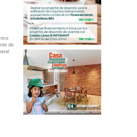
 nos
ente de
neral