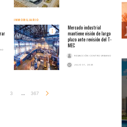
INMOBILIARIO
Mercado industrial
rar
mantiene visión de largo
plazo ante revisión del T-
MEC
ANO
REDACCIÓN CENTRO URBANO
JULIO 31, 2026
3
…
367