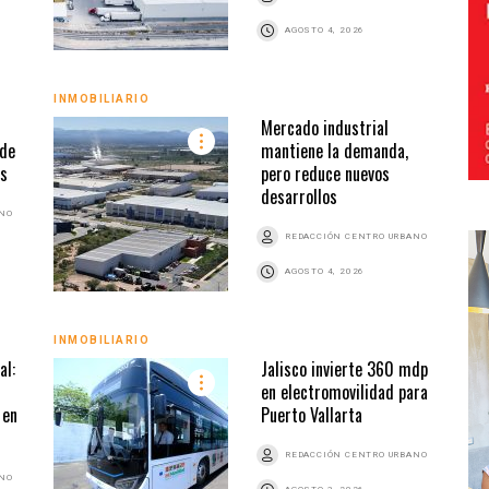
AGOSTO 4, 2026
INMOBILIARIO
Mercado industrial
 de
mantiene la demanda,
es
pero reduce nuevos
desarrollos
ANO
REDACCIÓN CENTRO URBANO
AGOSTO 4, 2026
INMOBILIARIO
al:
Jalisco invierte 360 mdp
en electromovilidad para
 en
Puerto Vallarta
REDACCIÓN CENTRO URBANO
ANO