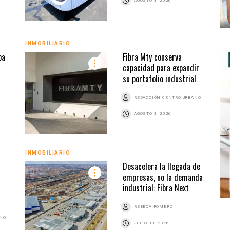
AGOSTO 3, 2026
INMOBILIARIO
pa
Fibra Mty conserva
capacidad para expandir
su portafolio industrial
REDACCIÓN CENTRO URBANO
AGOSTO 3, 2026
INMOBILIARIO
Desacelera la llegada de
empresas, no la demanda
industrial: Fibra Next
REBECA ROMERO
ANO
JULIO 31, 2026