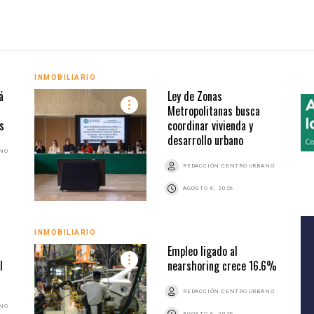
INMOBILIARIO
á
Ley de Zonas
Metropolitanas busca
s
coordinar vivienda y
desarrollo urbano
ANO
REDACCIÓN CENTRO URBANO
AGOSTO 6, 2026
INMOBILIARIO
Empleo ligado al
l
nearshoring crece 16.6%
REDACCIÓN CENTRO URBANO
ANO
AGOSTO 6, 2026