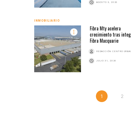
AGOSTO 3, 2026
INMOBILIARIO
Fibra Mty acelera
crecimiento tras integ
Fibra Macquarie
REDACCIÓN CENTRO URB
JULIO 31, 2026
1
2