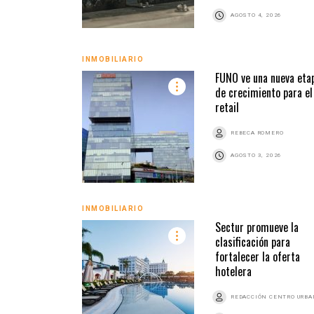
AGOSTO 4, 2026
INMOBILIARIO
FUNO ve una nueva eta
de crecimiento para el
retail
REBECA ROMERO
AGOSTO 3, 2026
INMOBILIARIO
Sectur promueve la
clasificación para
fortalecer la oferta
hotelera
REDACCIÓN CENTRO URB