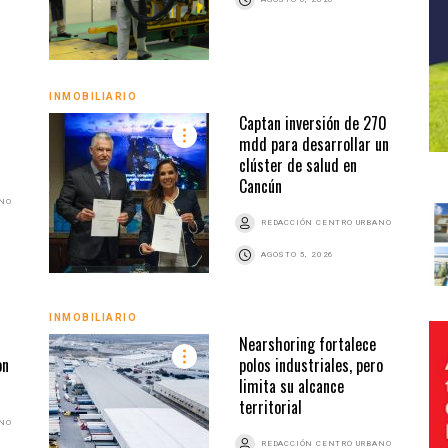
INMOBILIARIO
Captan inversión de 270
mdd para desarrollar un
clúster de salud en
Cancún
ANO
REDACCIÓN CENTRO URBANO
AGOSTO 5, 2026
INMOBILIARIO
Nearshoring fortalece
on
polos industriales, pero
limita su alcance
territorial
ANO
REDACCIÓN CENTRO URBANO