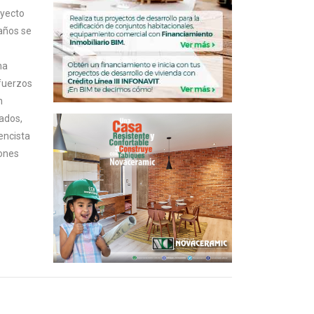
oyecto
 años se
na
sfuerzos
n
zados,
encista
iones