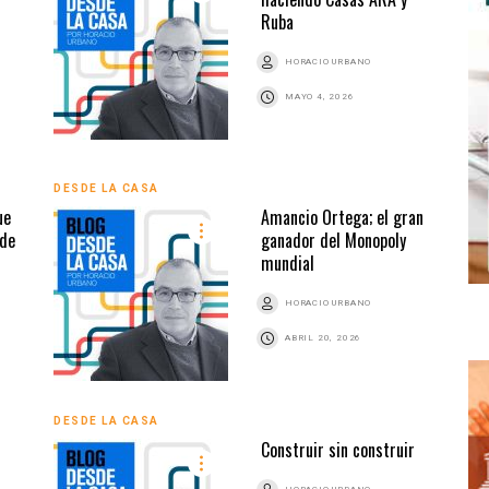
Ruba
HORACIO URBANO
MAYO 4, 2026
DESDE LA CASA
ue
Amancio Ortega; el gran
 de
ganador del Monopoly
mundial
HORACIO URBANO
ABRIL 20, 2026
DESDE LA CASA
Construir sin construir