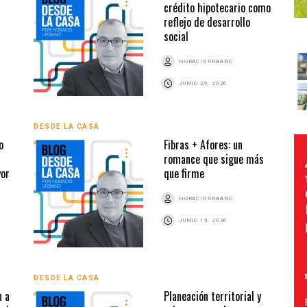
crédito hipotecario como
reflejo de desarrollo
social
HORACIO URBANO
JUNIO 29, 2026
DESDE LA CASA
o
Fibras + Afores: un
romance que sigue más
yor
que firme
HORACIO URBANO
JUNIO 15, 2026
DESDE LA CASA
 a
Planeación territorial y