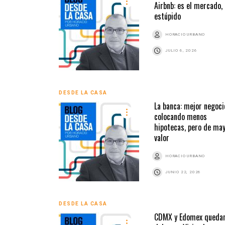
Airbnb: es el mercado,
estúpido
HORACIO URBANO
JULIO 6, 2026
DESDE LA CASA
La banca: mejor negoci
colocando menos
hipotecas, pero de ma
valor
HORACIO URBANO
JUNIO 22, 2026
DESDE LA CASA
CDMX y Edomex quedan