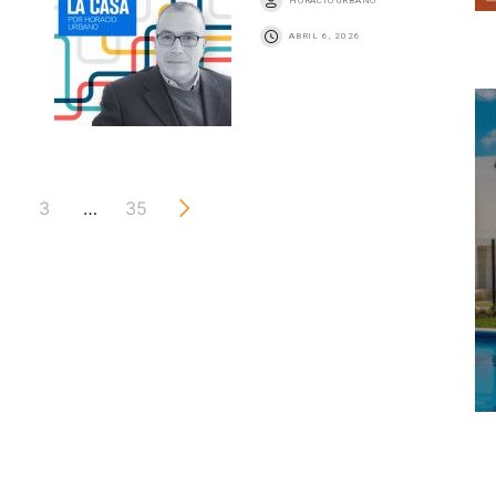
HORACIO URBANO
ABRIL 6, 2026
3
…
35