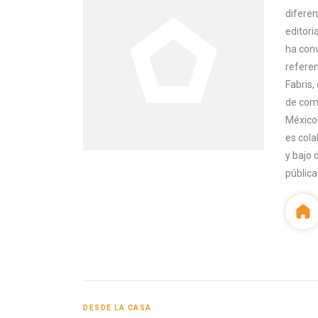
o
diferen
editori
ha con
referen
Fabris,
de comu
México 
es cola
y bajo 
pública
DESDE LA CASA