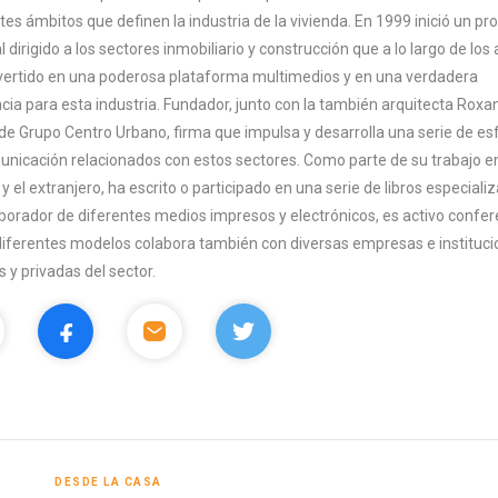
tes ámbitos que definen la industria de la vivienda. En 1999 inició un pr
al dirigido a los sectores inmobiliario y construcción que a lo largo de los
vertido en una poderosa plataforma multimedios y en una verdadera
cia para esta industria. Fundador, junto con la también arquitecta Roxa
 de Grupo Centro Urbano, firma que impulsa y desarrolla una serie de e
nicación relacionados con estos sectores. Como parte de su trabajo e
y el extranjero, ha escrito o participado en una serie de libros especiali
borador de diferentes medios impresos y electrónicos, es activo confer
diferentes modelos colabora también con diversas empresas e instituc
s y privadas del sector.
DESDE LA CASA