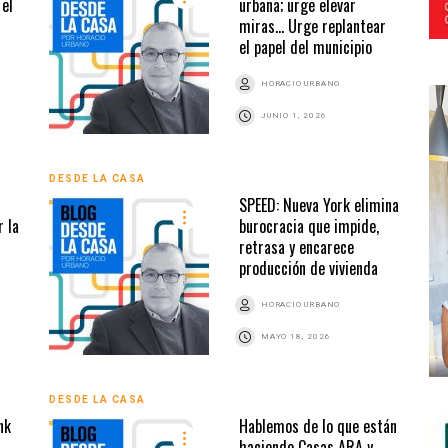
 el
urbana; urge elevar
miras… Urge replantear
el papel del municipio
HORACIO URBANO
JUNIO 1, 2026
DESDE LA CASA
SPEED: Nueva York elimina
 la
burocracia que impide,
retrasa y encarece
producción de vivienda
HORACIO URBANO
MAYO 18, 2026
DESDE LA CASA
nk
Hablemos de lo que están
haciendo Casas ARA y