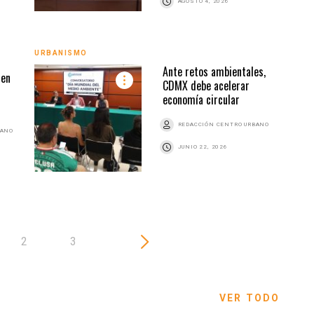
AGOSTO 4, 2026
URBA
URBANISMO
Ante retos ambientales,
 en
CDMX debe acelerar
economía circular
REDACCIÓN CENTRO URBANO
BANO
JUNIO 22, 2026
2
3
VER TODO