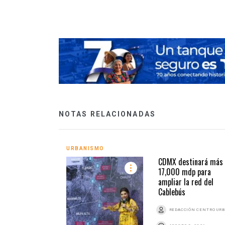
CDMX
NOTAS RELACIONADAS
URBANISMO
CDMX destinará más
17,000 mdp para
ampliar la red del
Cablebús
REDACCIÓN CENTRO UR