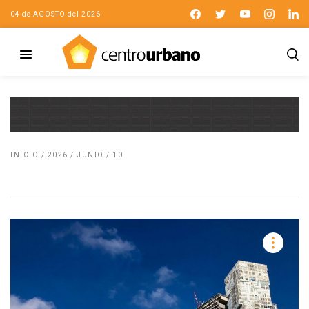
04 de AGOSTO del 2026
INICIO
/
2026
/
JUNIO
/
10