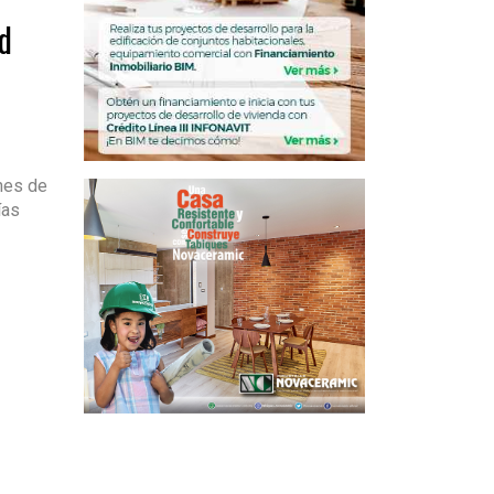
d
nes de
ías