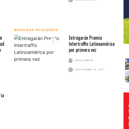
MOVILIDAD INTELIGENTE
on
Entregarán Premio
dad
Intertraffic Latinoamérica
e
por primera vez
ROCÍO GARCÍA
SEPTIEMBRE 26, 2017
ria