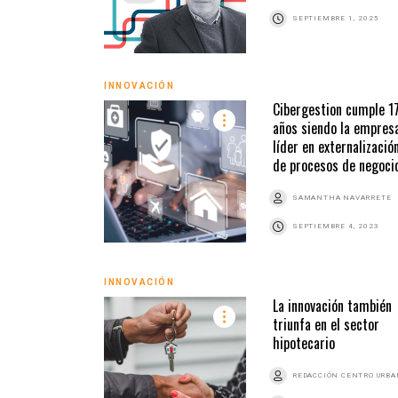
SEPTIEMBRE 1, 2025
INNOVACIÓN
Cibergestion cumple 1
años siendo la empres
líder en externalizació
de procesos de negoci
SAMANTHA NAVARRETE
SEPTIEMBRE 4, 2023
INNOVACIÓN
La innovación también
triunfa en el sector
hipotecario
REDACCIÓN CENTRO URB