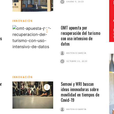
ENERO 5, 2023
INNOVACIÓN
OMT apuesta por
recuperación del turismo
os
con uso intensivo de
datos
ANTONIO GARCÍA
OCTUBRE 22, 2020
INNOVACIÓN
or
Semovi y WRI buscan
ideas innovadoras sobre
movilidad en tiempos de
Covid-19
ANTONIO GARCÍA