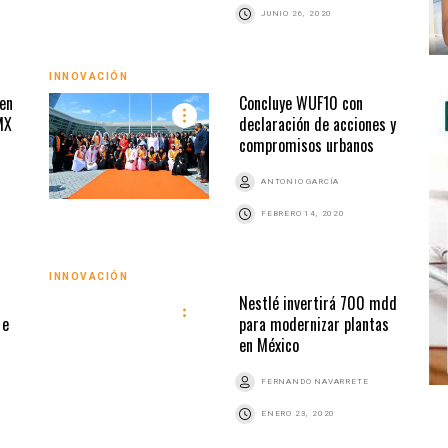
JUNIO 26, 2020
INNOVACIÓN
gen
Concluye WUF10 con
MX
declaración de acciones y
compromisos urbanos
ANTONIO GARCÍA
FEBRERO 14, 2020
INNOVACIÓN
Nestlé invertirá 700 mdd
 e
para modernizar plantas
en México
FERNANDO NAVARRETE
ENERO 23, 2020