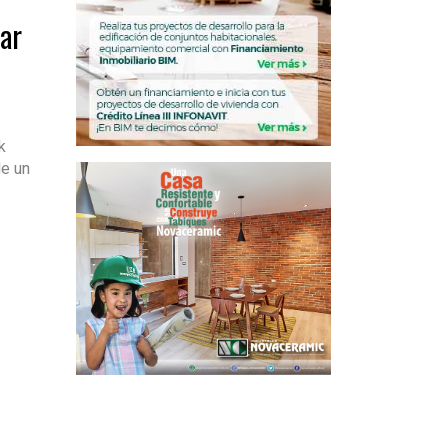
sar
k
de un