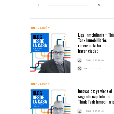
1
5
INNOVACIÓN
Liga Inmobiliaria + Thi
Tank Inmobilliario:
repensar la forma de
hacer ciudad
HORACIO URBANO
MAYO 11, 2026
INNOVACIÓN
Innovación; ya viene el
segundo capítulo de
Think Tank Inmobiliari
HORACIO URBANO