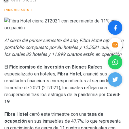
AGOSTO 9, 2021
INMOBILIARIO
|
Al cierre del primer semestre del año, Fibra Hotel reportó un
portafolio compuesto por
86 hoteles y 12,5581 cuartos; de
los cuales 82 hoteles y 11,999 cuartos están en operación
El
Fideicomiso de Inversión en Bienes Raíces
especializado en hoteles,
Fibra Hotel
, anunció sus
resultados financieros correspondientes al segundo
trimestre de 2021 (2T2021); los cuales reflejan una
recuperación tras los estragos de la pandemia por
Covid-
19
.
Fibra Hotel
cerró este trimestre con una
tasa de
ocupación
en sus inmuebles de 47.7%; lo que representa
un crecimiento de cerca de 11 puntos porcentuales con