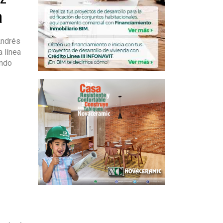
a
Andrés
 línea
undo