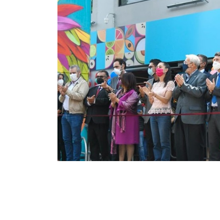
aces’
a del sector
la lista
l Great Place