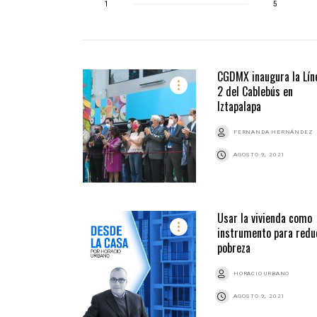
1
5
CGDMX inaugura la Lín
2 del Cablebús en
Iztapalapa
FERNANDA HERNÁNDEZ
AGOSTO 9, 2021
Usar la vivienda como
instrumento para redu
pobreza
HORACIO URBANO
AGOSTO 9, 2021