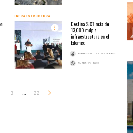
INFRAESTRUCTURA
ón
Destina SICT más de
13,000 mdp a
infraestructura en el
Edomex
REDACCIÓN CENTRO URBANO
ENERO 19, 2026
3
…
22