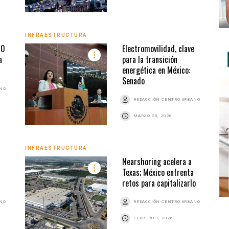
INFRAESTRUCTURA
00
Electromovilidad, clave
a
para la transición
energética en México:
Senado
ANO
REDACCIÓN CENTRO URBANO
MARZO 20, 2026
INFRAESTRUCTURA
Nearshoring acelera a
Texas; México enfrenta
retos para capitalizarlo
ANO
REDACCIÓN CENTRO URBANO
FEBRERO 3, 2026