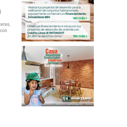
a
eras,
 con