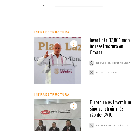
1
5
INFRAESTRUCTURA
Invertirán 37,801 mdp
infraestructura en
Oaxaca
REDACCIÓN CENTRO URB
AGOSTO 3, 2026
INFRAESTRUCTURA
El reto no es invertir 
sino construir más
rápido: CMIC
FERNANDA HERNÁNDEZ