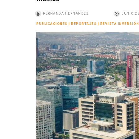
o
FERNANDA HERNÁNDEZ
JUNIO 25
PUBLICACIONES
|
REPORTAJES
|
REVISTA INVERSIÓN