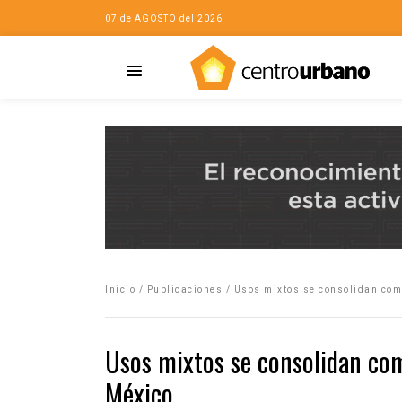
07 de AGOSTO del 2026
Casa
iudad…con Horacio
Inicio
/
Publicaciones
/
Usos mixtos se consolidan como
da
opía de la ciudad
Usos mixtos se consolidan com
no
México
Mujeres
eres de la Casa