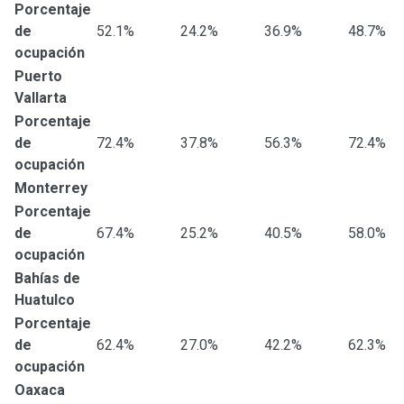
Porcentaje
de
52.1%
24.2%
36.9%
48.7%
ocupación
Puerto
Vallarta
Porcentaje
de
72.4%
37.8%
56.3%
72.4%
ocupación
Monterrey
Porcentaje
de
67.4%
25.2%
40.5%
58.0%
ocupación
Bahías de
Huatulco
Porcentaje
de
62.4%
27.0%
42.2%
62.3%
ocupación
Oaxaca