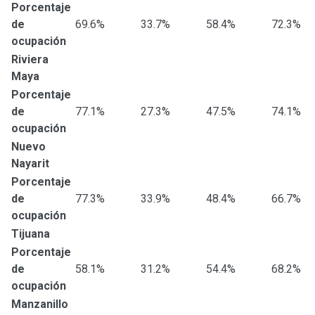
Porcentaje
de
69.6%
33.7%
58.4%
72.3%
ocupación
Riviera
Maya
Porcentaje
de
77.1%
27.3%
47.5%
74.1%
ocupación
Nuevo
Nayarit
Porcentaje
de
77.3%
33.9%
48.4%
66.7%
ocupación
Tijuana
Porcentaje
de
58.1%
31.2%
54.4%
68.2%
ocupación
Manzanillo