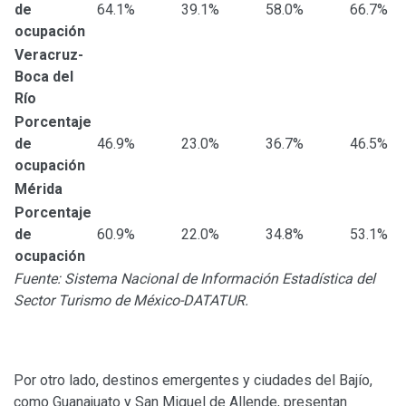
de
64.1%
39.1%
58.0%
66.7%
ocupación
Veracruz-
Boca del
Río
Porcentaje
de
46.9%
23.0%
36.7%
46.5%
ocupación
Mérida
Porcentaje
de
60.9%
22.0%
34.8%
53.1%
ocupación
Fuente: Sistema Nacional de Información Estadística del
Sector Turismo de México-DATATUR.
Por otro lado, destinos emergentes y ciudades del Bajío,
como Guanajuato y San Miguel de Allende, presentan