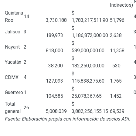
N
Indirectos)
Quintana
$
14
Roo
3,730,188
1,783,217,511.90
51,796
$
Jalisco
3
189,973
1,186,872,000.00
2,638
$
Nayarit
2
818,000
589,000,000.00
11,358
$
Yucatán
2
38,200
182,250,000.00
530
$
CDMX
4
127,093
115,838,275.60
1,765
$
Guerrero
1
104,585
25,078,367.65
1,452
Total
$
26
general
5,008,039
3,882,256,155.15
69,539
Fuente: Elaboración propia con información de socios ADI.