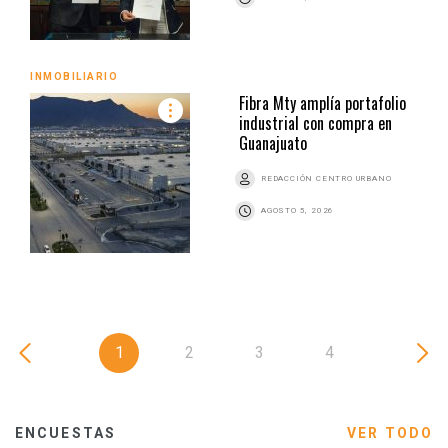
INMOBILIARIO
Fibra Mty amplía portafolio
industrial con compra en
Guanajuato
REDACCIÓN CENTRO URBANO
AGOSTO 5, 2026
1
2
3
4
ENCUESTAS
VER TODO