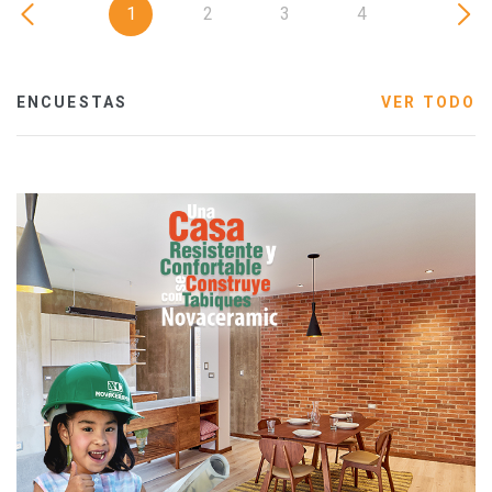
1
2
3
4
ENCUESTAS
VER TODO