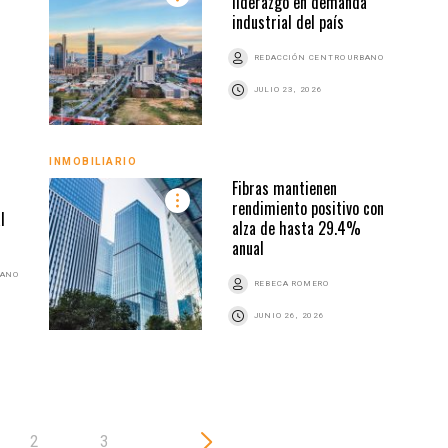
liderazgo en demanda
industrial del país
REDACCIÓN CENTRO URBANO
JULIO 23, 2026
INMO
INMOBILIARIO
Fibras mantienen
s
rendimiento positivo con
l
alza de hasta 29.4%
anual
BANO
REBECA ROMERO
JUNIO 26, 2026
2
3