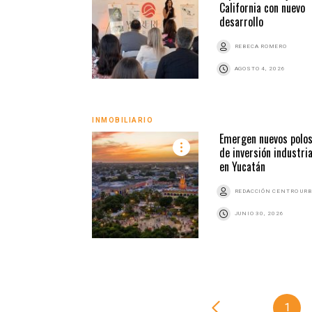
California con nuevo
desarrollo
REBECA ROMERO
AGOSTO 4, 2026
INMOBILIARIO
Emergen nuevos polo
de inversión industria
en Yucatán
REDACCIÓN CENTRO UR
JUNIO 30, 2026
1