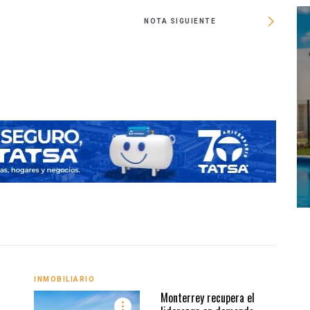
NOTA SIGUIENTE
CDMX y
INMO
INMOBILIARIO
Monterrey recupera el