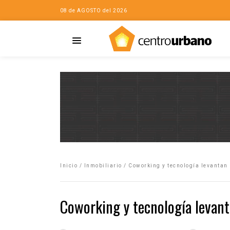
08 de AGOSTO del 2026
Casa
iudad…con Horacio
Inicio
/
Inmobiliario
/
Coworking y tecnología levantan
da
opía de la ciudad
Coworking y tecnología levant
no
Mujeres
eres de la Casa