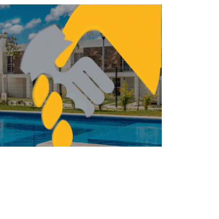
 el reto de compensar el impasse del
sector
BILIARIO
INMOBILIARIO
Inversión en usos mixtos
supera los 3,000 mdd