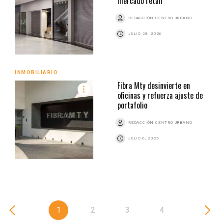
mercado retail
REDACCIÓN CENTRO URBANO
JULIO 28, 2026
INMOBILIARIO
Fibra Mty desinvierte en
oficinas y refuerza ajuste de
portafolio
REDACCIÓN CENTRO URBANO
JULIO 6, 2026
1
2
3
4