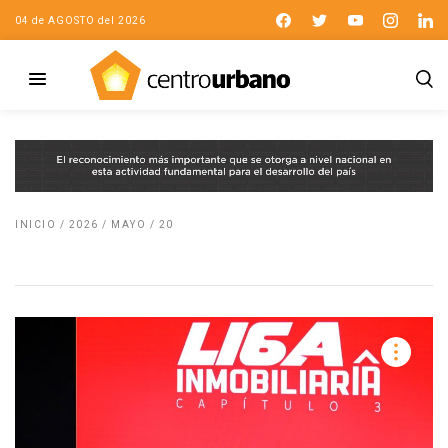
04 de AGOSTO del 2026
INICIO
/
2026
/
MAYO
/
20