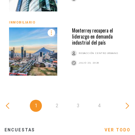
INMOBILIARIO
Monterrey recupera el
liderazgo en demanda
industrial del país
REDACCIÓN CENTRO URBANO
JULIO 23, 2026
1
2
3
4
ENCUESTAS
VER TODO