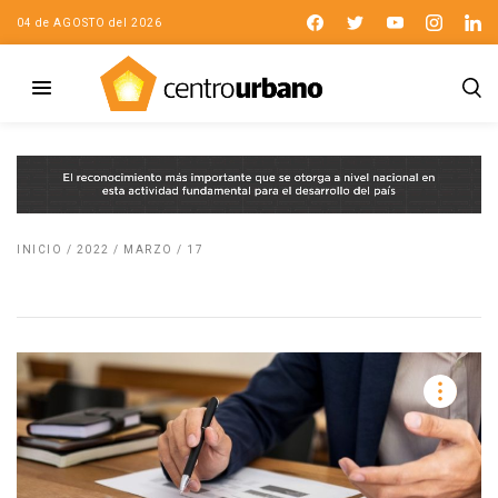
04 de AGOSTO del 2026
INICIO
/
2022
/
MARZO
/
17