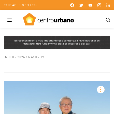
09 de AGOSTO del 2026
INICIO
/
2026
/
MAYO
/
19