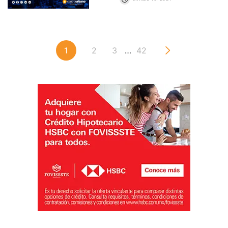
1
2
3
…
42