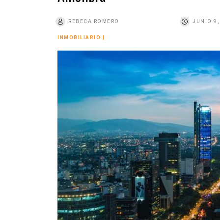
o
REBECA ROMERO
JUNIO 9,
INMOBILIARIO
|