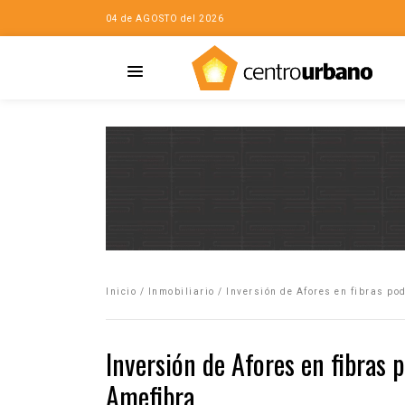
04 de AGOSTO del 2026
Casa
iudad…con Horacio
Inicio
/
Inmobiliario
/
Inversión de Afores en fibras p
da
opía de la ciudad
Inversión de Afores en fibras
no
Amefibra
Mujeres
eres de la Casa