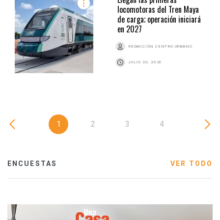
locomotoras del Tren Maya
de carga; operación iniciará
en 2027
REDACCIÓN CENTRO URBANO
JULIO 20, 2026
1
2
3
4
ENCUESTAS
VER TODO