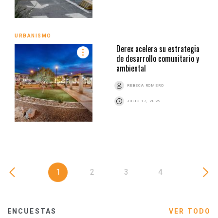
URBANISMO
Derex acelera su estrategia
de desarrollo comunitario y
ambiental
REBECA ROMERO
JULIO 17, 2026
1
2
3
4
ENCUESTAS
VER TODO