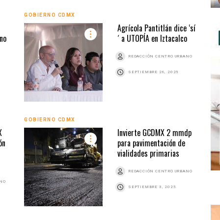
GOBIERNO CDMX
Agrícola Pantitlán dice ‘sí
no
´ a UTOPÍA en Iztacalco
REDACCIÓN CENTRO URBANO
SEPTIEMBRE 26, 2025
GOBIERNO CDMX
X
Invierte GCDMX 2 mmdp
ón
para pavimentación de
vialidades primarias
REDACCIÓN CENTRO URBANO
ANO
SEPTIEMBRE 3, 2025