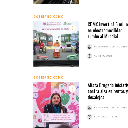
GOBIERNO CDMX
CDMX invertirá 5 mil 
en electromovilidad
rumbo al Mundial
REDACCIÓN CENTRO URB
ABRIL 9, 2026
GOBIERNO CDMX
Alista Brugada iniciati
contra alza en rentas y
desalojos
REDACCIÓN CENTRO URB
FEBRERO 10, 2026