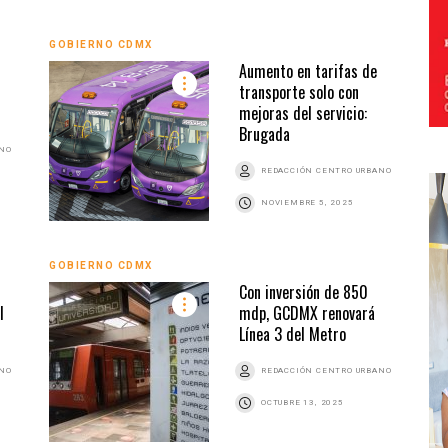
GOBIERNO CDMX
Aumento en tarifas de
transporte solo con
mejoras del servicio:
Brugada
ANO
REDACCIÓN CENTRO URBANO
NOVIEMBRE 5, 2025
GOBIERNO CDMX
Con inversión de 850
l
mdp, GCDMX renovará
Línea 3 del Metro
ANO
REDACCIÓN CENTRO URBANO
OCTUBRE 13, 2025