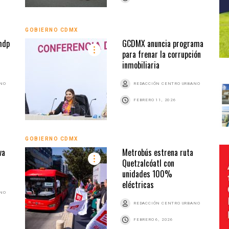
GOBIERNO CDMX
mdp
GCDMX anuncia programa
para frenar la corrupción
inmobiliaria
ANO
REDACCIÓN CENTRO URBANO
FEBRERO 11, 2026
GOBIERNO CDMX
va
Metrobús estrena ruta
Quetzalcóatl con
unidades 100%
eléctricas
ANO
REDACCIÓN CENTRO URBANO
FEBRERO 6, 2026