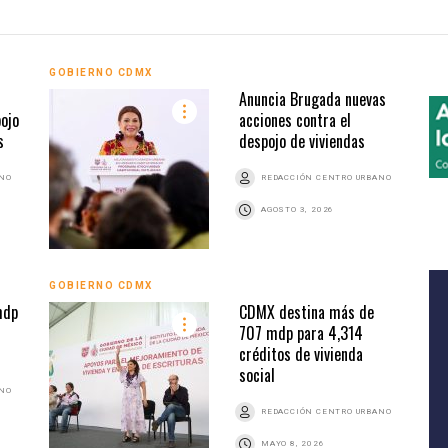
GOBIERNO CDMX
Anuncia Brugada nuevas
ojo
acciones contra el
s
despojo de viviendas
ANO
REDACCIÓN CENTRO URBANO
AGOSTO 3, 2026
GOBIERNO CDMX
mdp
CDMX destina más de
707 mdp para 4,314
créditos de vivienda
social
ANO
REDACCIÓN CENTRO URBANO
MAYO 8, 2026