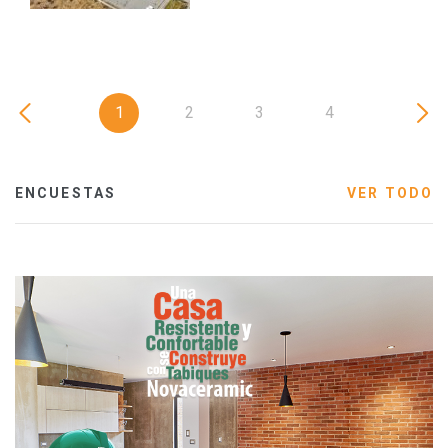
1
2
3
4
ENCUESTAS
VER TODO