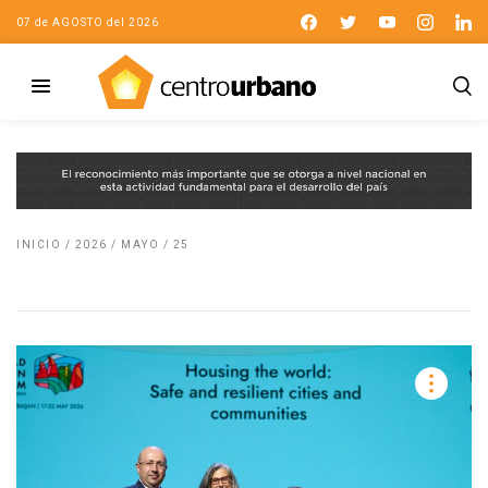
07 de AGOSTO del 2026
INICIO
/
2026
/
MAYO
/
25