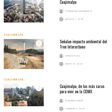
Cuajimalpa
FERNANDO NAVARRETE
AGOSTO 1, 2018
CUAJIMALPA
Señalan impacto ambiental del
Tren Interurbano
ERNESTO GIL
MAYO 15, 2018
CUAJIMALPA
Cuajimalpa, de las más caras
para vivir en la CDMX
DINORAH NAVA
FEBRERO 2, 2018