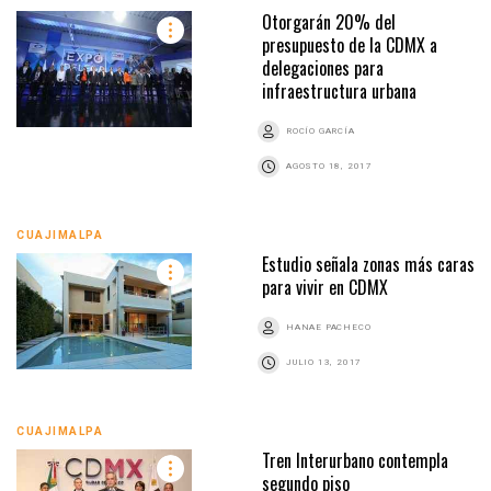
Otorgarán 20% del
presupuesto de la CDMX a
delegaciones para
infraestructura urbana
ROCÍO GARCÍA
AGOSTO 18, 2017
CUAJIMALPA
Estudio señala zonas más caras
para vivir en CDMX
HANAE PACHECO
JULIO 13, 2017
CUAJIMALPA
Tren Interurbano contempla
segundo piso