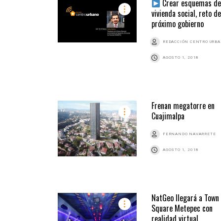
Crear esquemas d
vivienda social, reto de
próximo gobierno
REDACCIÓN CENTRO URB
AGOSTO 1, 2018
Frenan megatorre en
Cuajimalpa
FERNANDO NAVARRETE
AGOSTO 1, 2018
NatGeo llegará a Town
Square Metepec con
realidad virtual