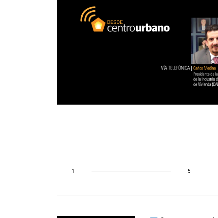
virtual
 National
rán listos
1
5