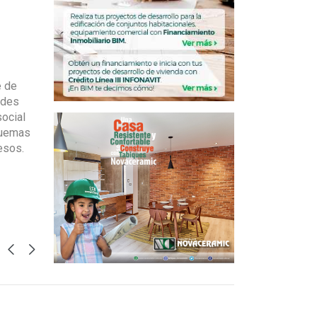
e de
ades
social
quemas
esos.