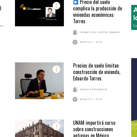
e
Precio del suelo
l
complica la producción de
viviendas económicas:
Torres
ANO
REDACCIÓN CENTRO URBANO
AGOSTO 1, 2018
Precios de suelo limitan
construcción de vivienda,
Eduardo Torres
KARLA ESPERANZA
AGOSTO 1, 2018
UNAM impartirá curso
sobre construcciones
antiguas en México