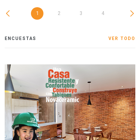
1
2
3
4
ENCUESTAS
VER TODO