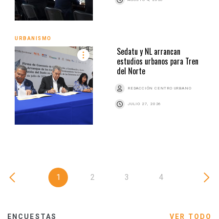
URBANISMO
Sedatu y NL arrancan
estudios urbanos para Tren
del Norte
REDACCIÓN CENTRO URBANO
JULIO 27, 2026
1
2
3
4
ENCUESTAS
VER TODO