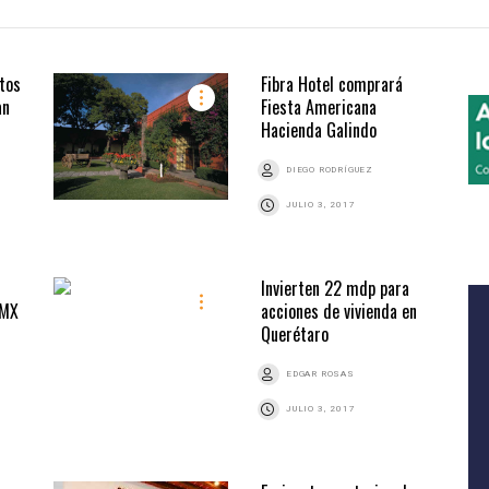
tos
Fibra Hotel comprará
an
Fiesta Americana
Hacienda Galindo
DIEGO RODRÍGUEZ
JULIO 3, 2017
Invierten 22 mdp para
DMX
acciones de vivienda en
Querétaro
EDGAR ROSAS
JULIO 3, 2017