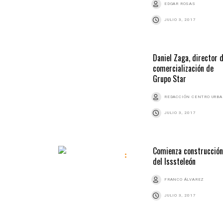
EDGAR ROSAS
JULIO 3, 2017
Daniel Zaga, director 
comercialización de
Grupo Star
REDACCIÓN CENTRO URB
JULIO 3, 2017
Comienza construcción
del Isssteleón
FRANCO ÁLVAREZ
JULIO 3, 2017