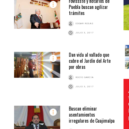
Fovissste y notarios de
Puebla buscan agilizar
trámites
EDGAR ROSAS
JULIO 3, 2017
Dan vida al vallado que
cubre el Jardín del Arte
por obras
ROCÍO GARCÍA
JULIO 3, 2017
Buscan eliminar
asentamientos
irregulares de Cuajimalpa