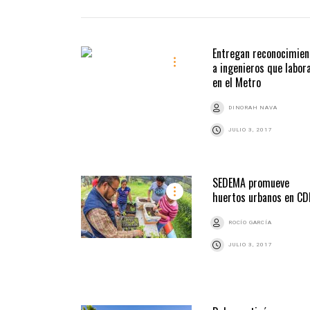
Entregan reconocimien
a ingenieros que labor
en el Metro
DINORAH NAVA
JULIO 3, 2017
SEDEMA promueve
huertos urbanos en C
ROCÍO GARCÍA
JULIO 3, 2017