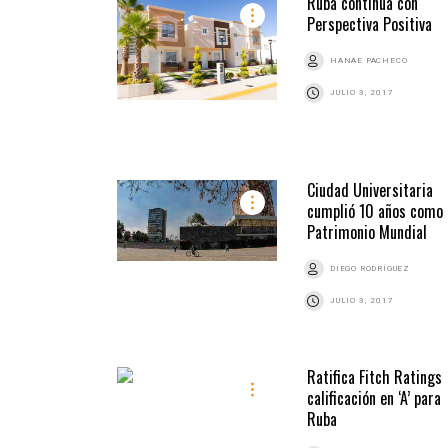
Ruba continúa con
Perspectiva Positiva
HANAE PACHECO
JULIO 3, 2017
Ciudad Universitaria
cumplió 10 años como
Patrimonio Mundial
DIEGO RODRÍGUEZ
JULIO 3, 2017
Ratifica Fitch Ratings
calificación en ‘A’ para
Ruba