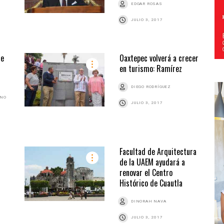
EDGAR ROSAS
JULIO 3, 2017
de
Oaxtepec volverá a crecer
en turismo: Ramírez
DIEGO RODRÍGUEZ
ANO
JULIO 3, 2017
Facultad de Arquitectura
de la UAEM ayudará a
renovar el Centro
Histórico de Cuautla
DINORAH NAVA
JULIO 3, 2017