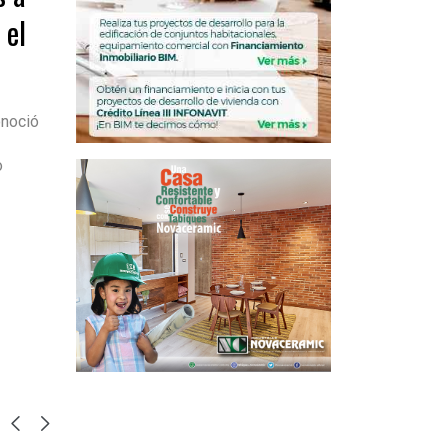
 el
onoció
o