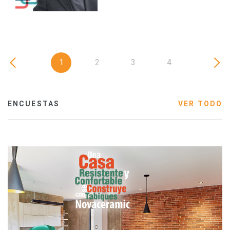
1
2
3
4
ENCUESTAS
VER TODO