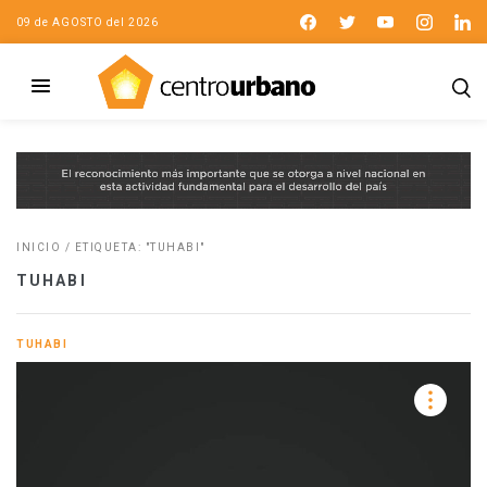
09 de AGOSTO del 2026
INICIO
/
ETIQUETA: "TUHABI"
TUHABI
TUHABI