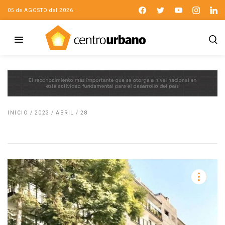
05 de AGOSTO del 2026
INICIO
/
2023
/
ABRIL
/
28