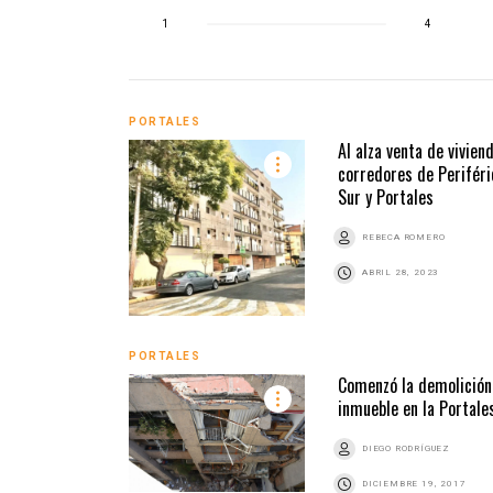
1
4
PORTALES
Al alza venta de vivien
corredores de Periféri
Sur y Portales
REBECA ROMERO
ABRIL 28, 2023
PORTALES
Comenzó la demolición
inmueble en la Portale
DIEGO RODRÍGUEZ
DICIEMBRE 19, 2017