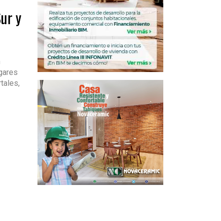
ur y
n
ogares
tales,