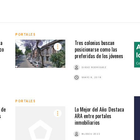
PORTALES
da
Tres colonias buscan
co
posicionarse como las
preferidas de los jóvenes
DIEGO RODRÍGUEZ
MAYO 8, 2018
PORTALES
 de
Lo Mejor del Año: Destaca
s
ARA entre portales
inmobiliarios
BLOGCU 2022