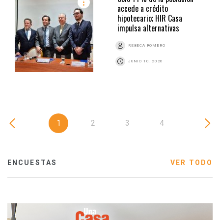
accede a crédito
hipotecario; HIR Casa
impulsa alternativas
REBECA ROMERO
JUNIO 10, 2026
1
2
3
4
ENCUESTAS
VER TODO