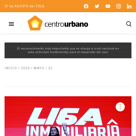
07 de AGOSTO del 2026
INICIO
/
2026
/
MAYO
/
22