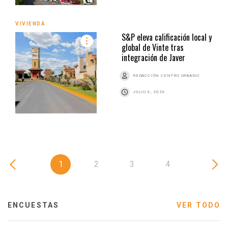
VIVIENDA
S&P eleva calificación local y
global de Vinte tras
integración de Javer
REDACCIÓN CENTRO URBANO
JULIO 6, 2026
1
2
3
4
ENCUESTAS
VER TODO