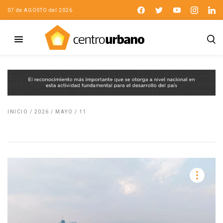
07 de AGOSTO del 2026
INICIO
/
2026
/
MAYO
/
11