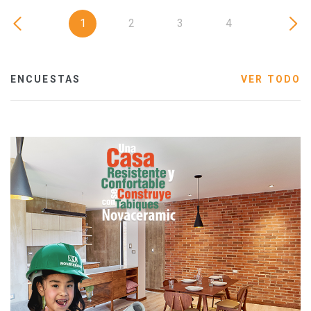
1
2
3
4
ENCUESTAS
VER TODO