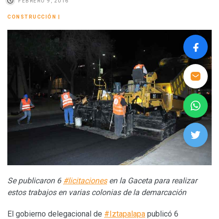
FEBRERO 9, 2016
CONSTRUCCIÓN
|
Se publicaron 6
#licitaciones
en la Gaceta para realizar
estos trabajos en varias colonias de la demarcación
El gobierno delegacional de
#Iztapalapa
publicó 6