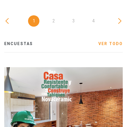
1
2
3
4
ENCUESTAS
VER TODO