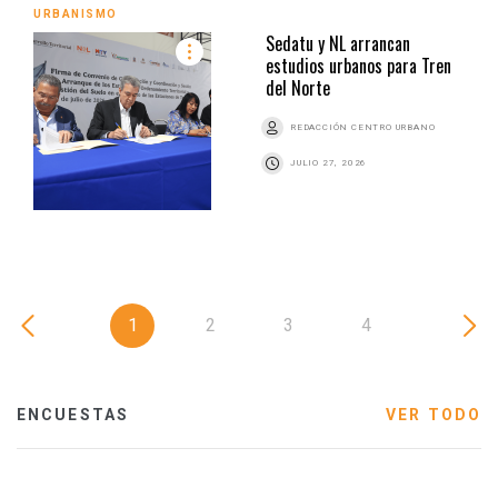
URBANISMO
Sedatu y NL arrancan
estudios urbanos para Tren
del Norte
REDACCIÓN CENTRO URBANO
JULIO 27, 2026
1
2
3
4
ENCUESTAS
VER TODO