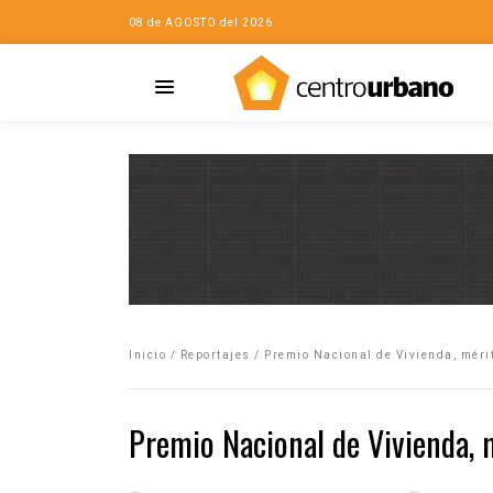
08 de AGOSTO del 2026
Casa
iudad…con Horacio
Inicio
/
Reportajes
/
Premio Nacional de Vivienda, mérit
da
opía de la ciudad
Premio Nacional de Vivienda, 
no
Mujeres
eres de la Casa