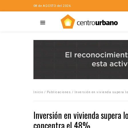
08 de AGOSTO del 2026
Casa
iudad…con Horacio
Inicio
/
Publicaciones
/
Inversión en vivienda supera l
da
opía de la ciudad
Inversión en vivienda supera l
no
concentra el 48%
Mujeres
eres de la Casa